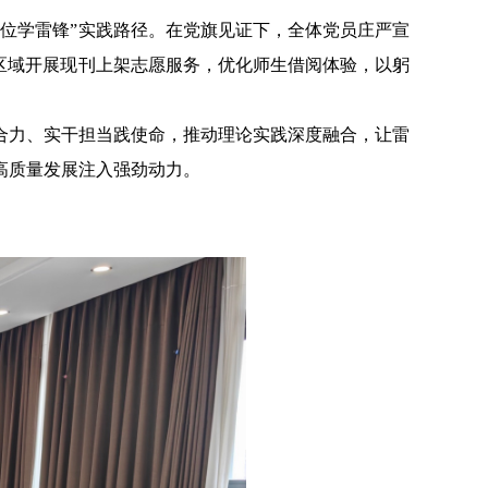
位学雷锋”实践路径。在党旗见证下，全体党员庄严宣
区域开展现刊上架志愿服务，优化师生借阅体验，以躬
聚合力、实干担当践使命，推动理论实践深度融合，让雷
高质量发展注入强劲动力。