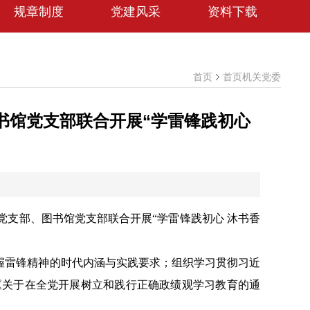
规章制度
党建风采
资料下载
首页
首页机关党委
书馆党支部联合开展“学雷锋践初心
党支部、图书馆党支部联合开展“学雷锋践初心 沐书香
握雷锋精神的时代内涵与实践要求；组织学习贯彻习近
《关于在全党开展树立和践行正确政绩观学习教育的通