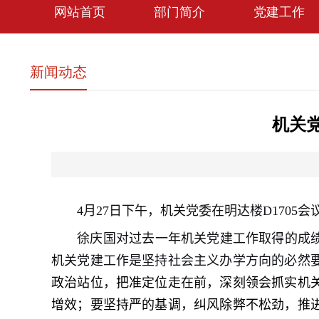
网站首页
部门简介
党建工作
新闻动态
机关
4月27日下午，机关党委在明达楼D1705会
徐庆国
对
过去
一年机关
党建工作取得的成
机关党建工作是
坚持社会主义办学方向的必然
政治站位，把准定位走在前，深刻领会
抓实
机
增效；要坚持严的基调，纠风除弊不松劲，推