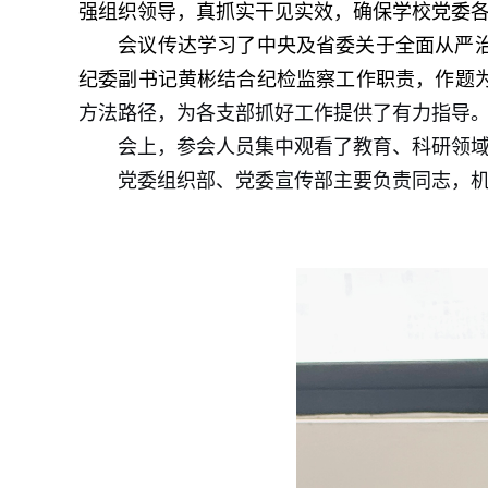
强组织领导
，
真抓实干见实效，确保
学校党委
会议传达学习了中央及省委关于全面从严治
纪委副书记黄彬结合纪检
监察
工作
职责
，作题
方法路径，为各支部抓好工作提供了有力指导
会
上
，参会人员集中观看了
教育、科研领
党委
组织部、
党委
宣传部主要负责同志，