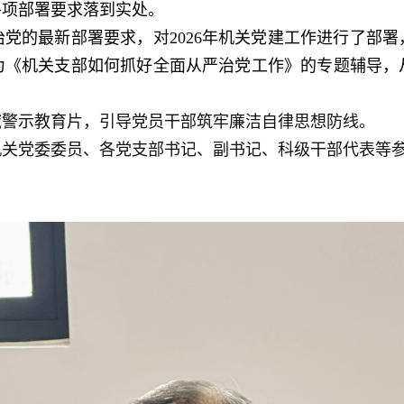
各项部署要求落
到
实处。
党的最新部署要求，对
2026
年机关党建
工作
进行了部署
为《机关支部如何抓好全面从严治党工作》的专题辅导，
。
域
警示教育片
，
引导党员干部筑牢廉洁自律思想防线。
机关
党委委员、各
党支部书记、副书记、科级干部代表
等